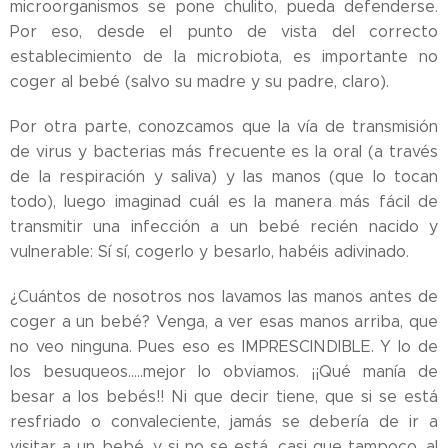
microorganismos se pone chulito, pueda defenderse.
Por eso, desde el punto de vista del correcto
establecimiento de la microbiota, es importante no
coger al bebé (salvo su madre y su padre, claro).
Por otra parte, conozcamos que la vía de transmisión
de virus y bacterias más frecuente es la oral (a través
de la respiración y saliva) y las manos (que lo tocan
todo), luego imaginad cuál es la manera más fácil de
transmitir una infección a un bebé recién nacido y
vulnerable: Sí sí, cogerlo y besarlo, habéis adivinado.
¿Cuántos de nosotros nos lavamos las manos antes de
coger a un bebé? Venga, a ver esas manos arriba, que
no veo ninguna. Pues eso es IMPRESCINDIBLE. Y lo de
los besuqueos.....mejor lo obviamos. ¡¡Qué manía de
besar a los bebés!! Ni que decir tiene, que si se está
resfriado o convaleciente, jamás se debería de ir a
visitar a un bebé, y si no se está, casi que tampoco, al