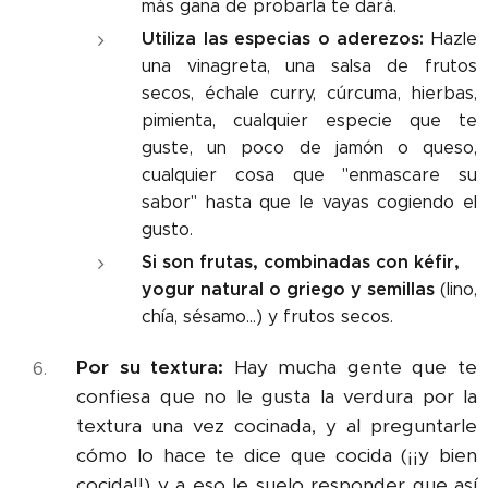
más gana de probarla te dará.
Utiliza las especias o aderezos:
Hazle
una vinagreta, una salsa de frutos
secos, échale curry, cúrcuma, hierbas,
pimienta, cualquier especie que te
guste, un poco de jamón o queso,
cualquier cosa que "enmascare su
sabor" hasta que le vayas cogiendo el
gusto.
Si son frutas, combinadas con kéfir,
yogur natural o griego y semillas
(lino,
chía, sésamo...) y frutos secos.
Por su textura:
Hay mucha gente que te
confiesa que no le gusta la verdura por la
textura una vez cocinada, y al preguntarle
cómo lo hace te dice que cocida (¡¡y bien
cocida!!) y a eso le suelo responder que así